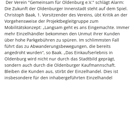
Der Verein "Gemeinsam für Oldenburg e.V." schlägt Alarm:
Die Zukunft der Oldenburger Innenstadt steht auf dem Spiel.
Christoph Baak, 1. Vorsitzender des Vereins, übt Kritik an der
Vorgehensweise der Projektbegleitgruppe zum
Mobilitätskonzept: „Langsam geht es ans Eingemachte. Immer
mehr Einzelhändler bekommen den Unmut ihrer Kunden
über hohe Parkgebühren zu spüren. Im schlimmsten Fall
führt das zu Abwanderungsbewegungen, die bereits
angedroht wurden“, so Baak. „Das Einkaufserlebnis in
Oldenburg wird nicht nur durch das Stadtbild geprägt,
sondern auch durch die Oldenburger Kaufmannschaft.
Bleiben die Kunden aus, stirbt der Einzelhandel. Dies ist
insbesondere für den inhabergeführten Einzelhandel
irreparabel.“
Besonders kritisch sieht Baak die jüngsten Entwicklungen in
der Projektbegleitgruppe zum Mobilitätsplan. An einer
konstruktiven Zusammenarbeit war der Verein sehr
interessiert. Nachdem sich eine Stimme des Vereins jetzt aus
der Gruppe zurückgezogen hat, hat der Vorstand
beschlossen, keinen Nachfolger mehr zu stellen. Diese